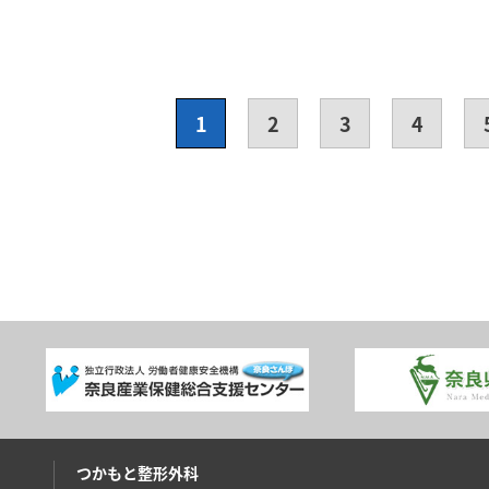
1
2
3
4
つかもと整形外科