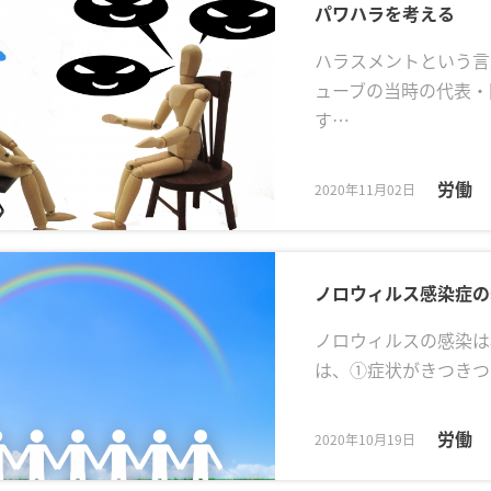
パワハラを考える
ハラスメントという言
ューブの当時の代表・
す…
労働
2020年11月02日
ノロウィルス感染症の
ノロウィルスの感染は
は、①症状がきつきつ
労働
2020年10月19日