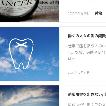
労働
2021年01月18日
働くの人々の歯の酸蝕
仕事で酸を扱う人の中
す。塩酸、硝酸や硫酸
は…
2020年12月14日
適応障害を出さない/
情緒面や行動面での症