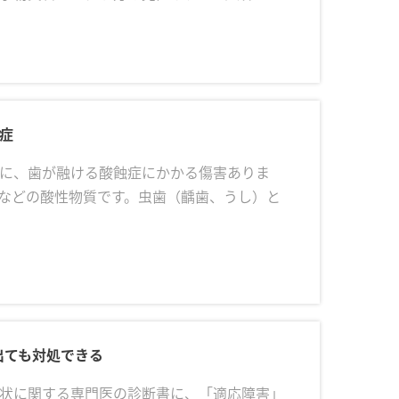
症
に、歯が融ける酸蝕症にかかる傷害ありま
などの酸性物質です。虫歯（齲歯、うし）と
出ても対処できる
状に関する専門医の診断書に、「適応障害」