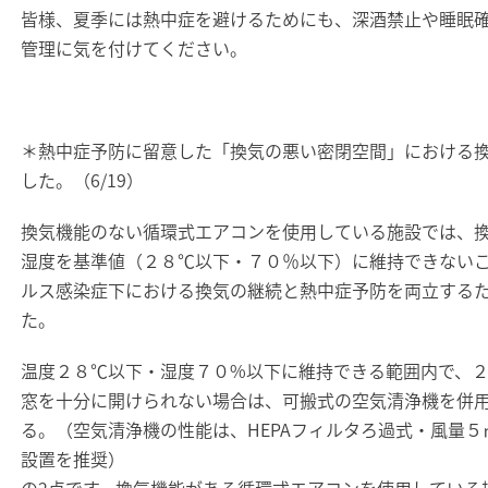
皆様、夏季には熱中症を避けるためにも、深酒禁止や睡眠
管理に気を付けてください。
＊熱中症予防に留意した「換気の悪い密閉空間」における
した。（6/19）
換気機能のない循環式エアコンを使用している施設では、
湿度を基準値（２８℃以下・７０％以下）に維持できない
ルス感染症下における換気の継続と熱中症予防を両立するた
た。
温度２８℃以下・湿度７０%以下に維持できる範囲内で、
窓を十分に開けられない場合は、可搬式の空気清浄機を併
る。（空気清浄機の性能は、HEPAフィルタろ過式・風量５㎥
設置を推奨）