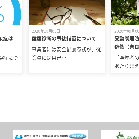
2020年10月05日
2020年09月0
染症は
健康診断の事後措置について
受動喫煙
稼働（奈
事業者には安全配慮義務が、従
染症につ
業員には自己…
「喫煙者
あたりま