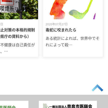
6日
2020年07月27日
防止対策の本格的規制
毒蛇に咬まれたら
良県庁の資料から）
ある統計によれば、世界中でそ
の不健康は自己責任が
れによって殺…
え、…