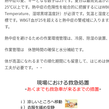
熱中症の夏、キーとなる数字は25です。夏日は最高気温が2
25℃以上です。熱中症の危険性を総合的に把握するにはWBGT値（W
Temperature、湿球黒球温度計）が必須です。気温と湿
標です。WBGT血が25を超えると熱中症の警戒域に入りま
す。
熱中症を避けるための作業環境管理は、冷房、除湿の装置
作業管理は 休憩時間の確保と水分補給です。
体が高温になれるまでの順化期間にも留意して、はじめは
工夫が必要です。・・