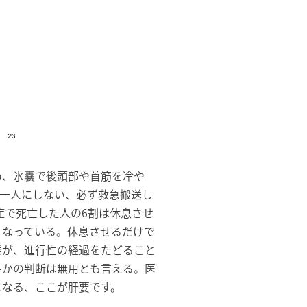
め、氷嚢で後頭部や首筋を冷や
て一人にしない、必ず救急搬送し
症で死亡した人の6割は休息させ
くなっている。休息させるだけで
態が、進行性の経過をたどること
症かの判断は無用とも言える。医
になる、ここが肝要です。