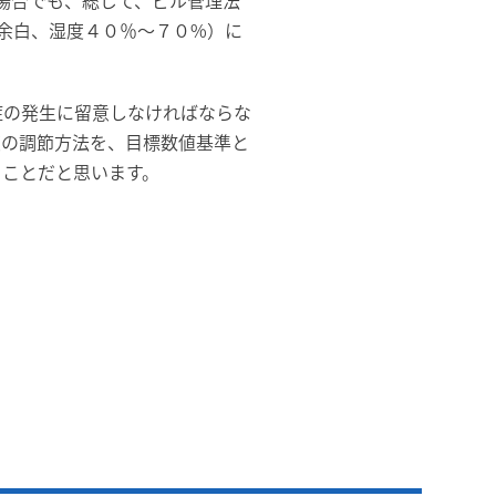
場合でも、総じて、ビル管理法
余白、湿度４０％～７０%）に
症の発生に留意しなければならな
度の調節方法を、目標数値基準と
きことだと思います。