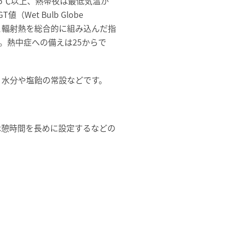
5℃以上、熱帯夜は最低気温が
et Bulb Globe
度と輻射熱を総合的に組み込んだ指
す。熱中症への備えは25からで
、水分や塩飴の常設などです。
休憩時間を長めに設定するなどの