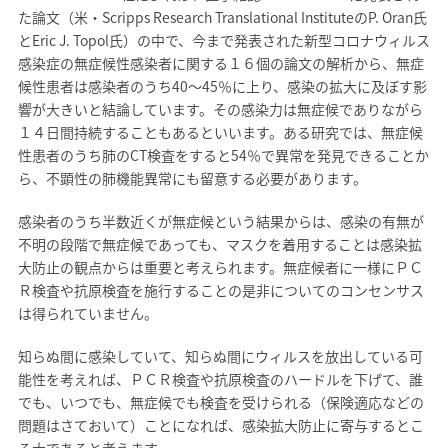
た論文（米・Scripps Research Translational InstituteのP. Oran氏
とEric J. Topol氏）の中で、今まで発表された新型コロナウィルス
感染症の無症候性感染者に関する１６個の論文の解析から、無症
候性患者は感染者のうち40～45％に上り、感染の拡大に及ぼす影
響が大きいと結論しています。その感染力は無症候でありながら
１４日間持続することもあるといいます。ある研究では、無症候
性患者のうち肺のCT検査をすると54％で異常を発見できることか
ら、不顕性の肺機能異常にも留意する必要があります。
感染者のうち半数近くが無症候という結果からは、感染の有無が
不明の段階で無症候であっても、マスクを着用することは感染拡
大防止の観点からは重要と考えられます。無症候者に一様にＰＣ
Ｒ検査や抗原検査を施行することの是非についてのコンセンサス
は得られていません。
知らぬ間に感染していて、知らぬ間にウィルスを放出している可
能性を考えれば、ＰＣＲ検査や抗原検査のハードルを下げて、誰
でも、いつでも、無症候でも検査を受けられる（保険適応などの
問題はさておいて）ことになれば、感染拡大防止に寄与するとこ